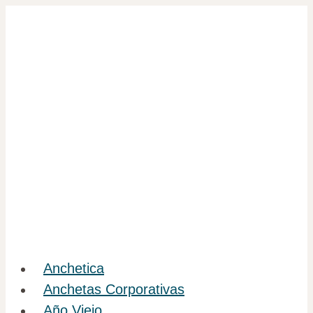
Saltar
al
contenido
Anchetica
Anchetas Corporativas
Año Viejo